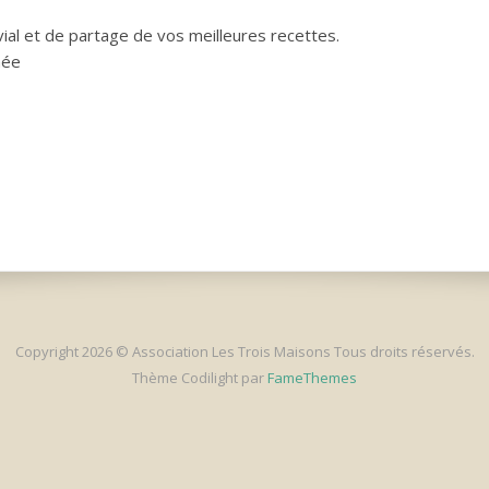
al et de partage de vos meilleures recettes.
née
Copyright 2026 © Association Les Trois Maisons Tous droits réservés.
Thème Codilight par
FameThemes