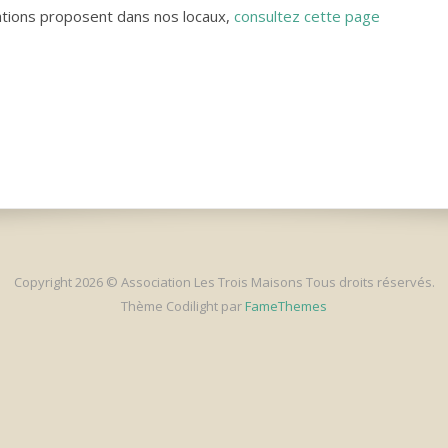
iations proposent dans nos locaux,
consultez cette page
Copyright 2026 © Association Les Trois Maisons Tous droits réservés.
Thème Codilight par
FameThemes