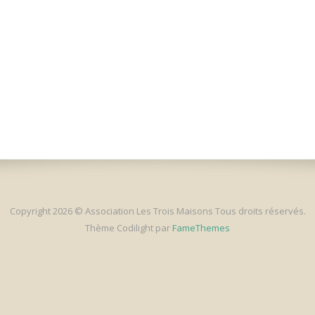
Copyright 2026 © Association Les Trois Maisons Tous droits réservés.
Thème Codilight par
FameThemes