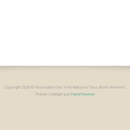
Copyright 2026 © Association Les Trois Maisons Tous droits réservés.
Thème Codilight par
FameThemes