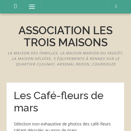
Aller
Menu
au
contenu
ASSOCIATION LES
TROIS MAISONS
LA MAISON DES FAMILLES, LA MAISON MARION DU FAOUËT,
LA MAISON HÉLOÏSE, 3 ÉQUIPEMENTS À RENNES SUR LE
QUARTIER CLEUNAY, ARSENAL REDON, COURROUZE
Les Café-fleurs de
mars
Sélection non-exhaustive de photos des café-fleurs
s’étant déroulés au mois de mars.